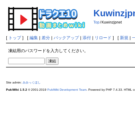
Kuwinzjp
Top
/
Kuwinzjpnet
[
トップ
] [
編集
|
差分
|
バックアップ
|
添付
|
リロード
] [
新規
|
凍結用のパスワードを入力してください。
Site admin:
みみっくほし
PukiWiki 1.5.2
© 2001-2019
PukiWiki Development Team
. Powered by PHP 7.4.33. HTML co