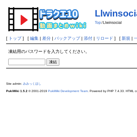
Llwinsoci
Top
/
Llwinsocial
[
トップ
] [
編集
|
差分
|
バックアップ
|
添付
|
リロード
] [
新規
|
凍結用のパスワードを入力してください。
Site admin:
みみっくほし
PukiWiki 1.5.2
© 2001-2019
PukiWiki Development Team
. Powered by PHP 7.4.33. HTML co