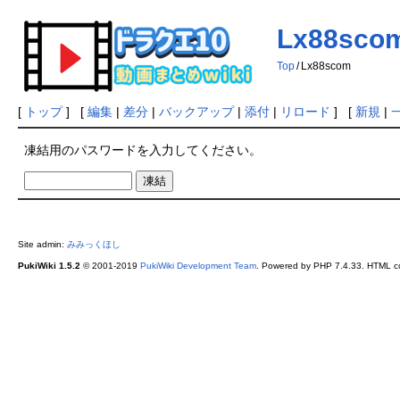
Lx88sco
Top
/
Lx88scom
[
トップ
] [
編集
|
差分
|
バックアップ
|
添付
|
リロード
] [
新規
|
凍結用のパスワードを入力してください。
Site admin:
みみっくほし
PukiWiki 1.5.2
© 2001-2019
PukiWiki Development Team
. Powered by PHP 7.4.33. HTML co