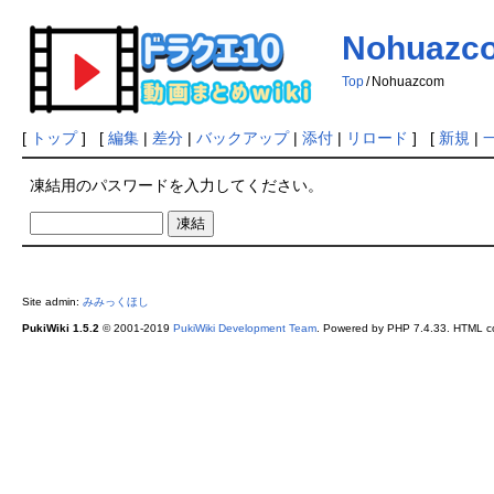
Nohuazc
Top
/
Nohuazcom
[
トップ
] [
編集
|
差分
|
バックアップ
|
添付
|
リロード
] [
新規
|
凍結用のパスワードを入力してください。
Site admin:
みみっくほし
PukiWiki 1.5.2
© 2001-2019
PukiWiki Development Team
. Powered by PHP 7.4.33. HTML co