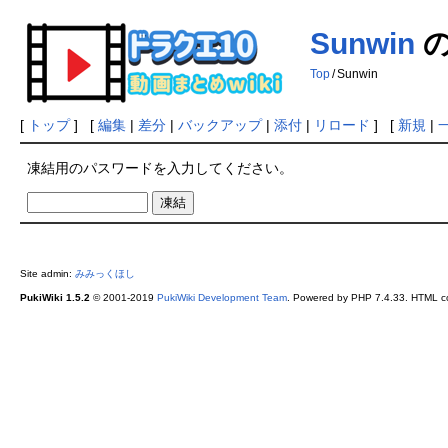
Sunwin
の
Top
/
Sunwin
[
トップ
] [
編集
|
差分
|
バックアップ
|
添付
|
リロード
] [
新規
|
凍結用のパスワードを入力してください。
Site admin:
みみっくほし
PukiWiki 1.5.2
© 2001-2019
PukiWiki Development Team
. Powered by PHP 7.4.33. HTML co