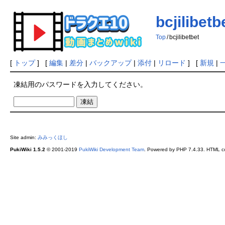
bcjilibetb
Top
/
bcjilibetbet
[
トップ
] [
編集
|
差分
|
バックアップ
|
添付
|
リロード
] [
新規
|
凍結用のパスワードを入力してください。
Site admin:
みみっくほし
PukiWiki 1.5.2
© 2001-2019
PukiWiki Development Team
. Powered by PHP 7.4.33. HTML co