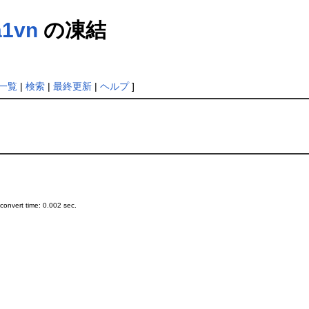
a1vn
の凍結
一覧
|
検索
|
最終更新
|
ヘルプ
]
onvert time: 0.002 sec.