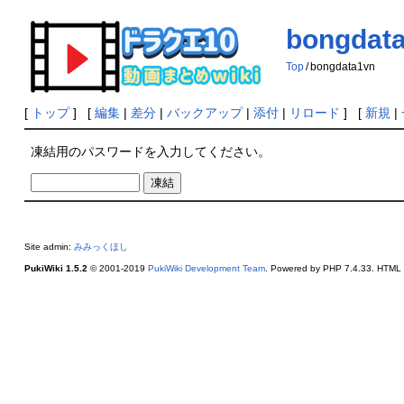
bongdat
Top
/
bongdata1vn
[
トップ
] [
編集
|
差分
|
バックアップ
|
添付
|
リロード
] [
新規
|
凍結用のパスワードを入力してください。
Site admin:
みみっくほし
PukiWiki 1.5.2
© 2001-2019
PukiWiki Development Team
. Powered by PHP 7.4.33. HTML c