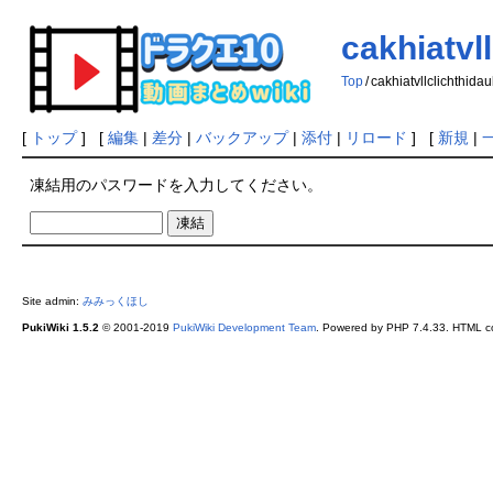
cakhiatvl
Top
/
cakhiatvllclichthid
[
トップ
] [
編集
|
差分
|
バックアップ
|
添付
|
リロード
] [
新規
|
凍結用のパスワードを入力してください。
Site admin:
みみっくほし
PukiWiki 1.5.2
© 2001-2019
PukiWiki Development Team
. Powered by PHP 7.4.33. HTML co