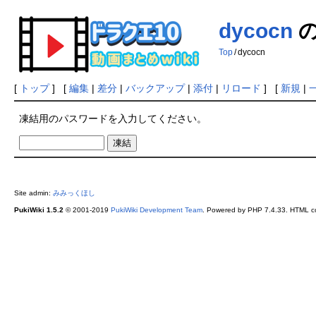
dycocn
の
Top
/
dycocn
[
トップ
] [
編集
|
差分
|
バックアップ
|
添付
|
リロード
] [
新規
|
凍結用のパスワードを入力してください。
Site admin:
みみっくほし
PukiWiki 1.5.2
© 2001-2019
PukiWiki Development Team
. Powered by PHP 7.4.33. HTML co