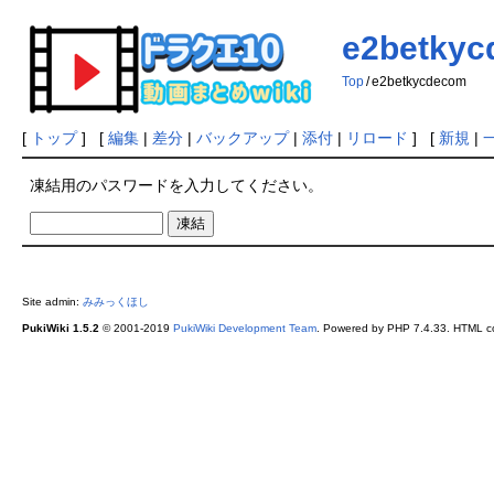
e2betky
Top
/
e2betkycdecom
[
トップ
] [
編集
|
差分
|
バックアップ
|
添付
|
リロード
] [
新規
|
凍結用のパスワードを入力してください。
Site admin:
みみっくほし
PukiWiki 1.5.2
© 2001-2019
PukiWiki Development Team
. Powered by PHP 7.4.33. HTML co