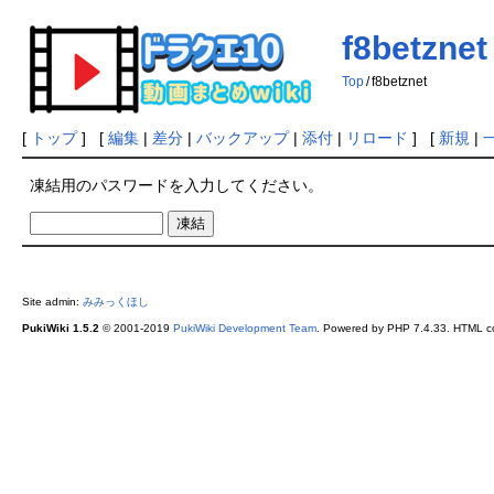
f8betznet
Top
/
f8betznet
[
トップ
] [
編集
|
差分
|
バックアップ
|
添付
|
リロード
] [
新規
|
凍結用のパスワードを入力してください。
Site admin:
みみっくほし
PukiWiki 1.5.2
© 2001-2019
PukiWiki Development Team
. Powered by PHP 7.4.33. HTML co