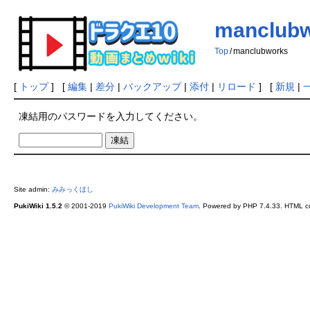
manclub
Top
/
manclubworks
[
トップ
] [
編集
|
差分
|
バックアップ
|
添付
|
リロード
] [
新規
|
凍結用のパスワードを入力してください。
Site admin:
みみっくほし
PukiWiki 1.5.2
© 2001-2019
PukiWiki Development Team
. Powered by PHP 7.4.33. HTML co