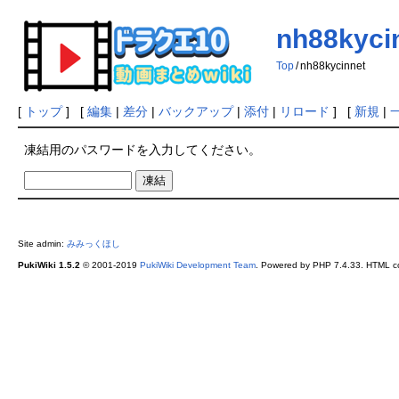
nh88kyci
Top
/
nh88kycinnet
[
トップ
] [
編集
|
差分
|
バックアップ
|
添付
|
リロード
] [
新規
|
凍結用のパスワードを入力してください。
Site admin:
みみっくほし
PukiWiki 1.5.2
© 2001-2019
PukiWiki Development Team
. Powered by PHP 7.4.33. HTML co