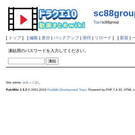
sc88grou
Top
/
sc88group
[
トップ
] [
編集
|
差分
|
バックアップ
|
添付
|
リロード
] [
新規
|
凍結用のパスワードを入力してください。
Site admin:
みみっくほし
PukiWiki 1.5.2
© 2001-2019
PukiWiki Development Team
. Powered by PHP 7.4.33. HTML co