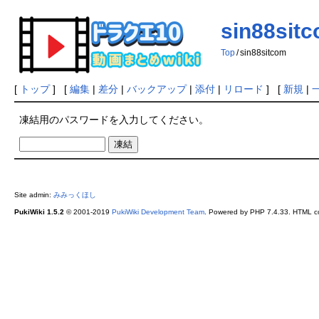
sin88sit
Top
/
sin88sitcom
[
トップ
] [
編集
|
差分
|
バックアップ
|
添付
|
リロード
] [
新規
|
凍結用のパスワードを入力してください。
Site admin:
みみっくほし
PukiWiki 1.5.2
© 2001-2019
PukiWiki Development Team
. Powered by PHP 7.4.33. HTML co