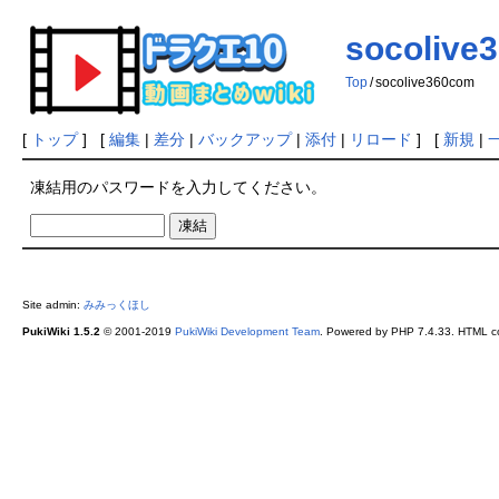
socolive
Top
/
socolive360com
[
トップ
] [
編集
|
差分
|
バックアップ
|
添付
|
リロード
] [
新規
|
凍結用のパスワードを入力してください。
Site admin:
みみっくほし
PukiWiki 1.5.2
© 2001-2019
PukiWiki Development Team
. Powered by PHP 7.4.33. HTML co