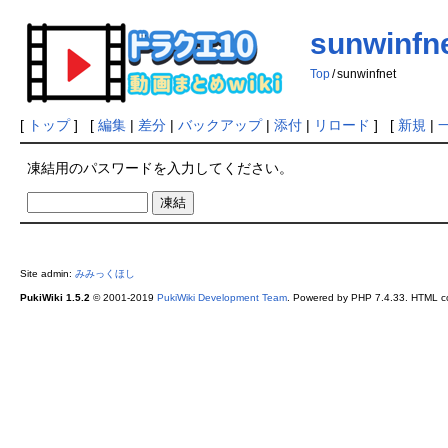
sunwinfn
Top
/
sunwinfnet
[
トップ
] [
編集
|
差分
|
バックアップ
|
添付
|
リロード
] [
新規
|
凍結用のパスワードを入力してください。
Site admin:
みみっくほし
PukiWiki 1.5.2
© 2001-2019
PukiWiki Development Team
. Powered by PHP 7.4.33. HTML co