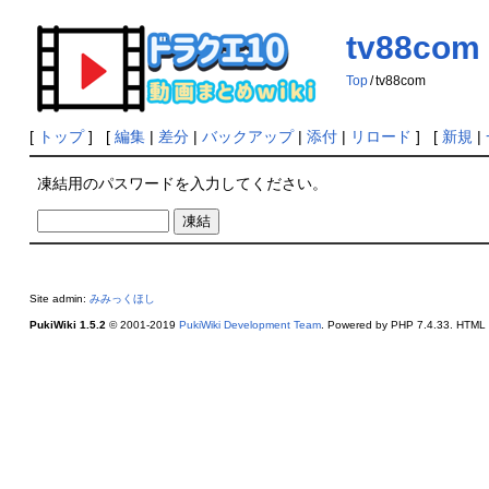
tv88com
Top
/
tv88com
[
トップ
] [
編集
|
差分
|
バックアップ
|
添付
|
リロード
] [
新規
|
凍結用のパスワードを入力してください。
Site admin:
みみっくほし
PukiWiki 1.5.2
© 2001-2019
PukiWiki Development Team
. Powered by PHP 7.4.33. HTML c