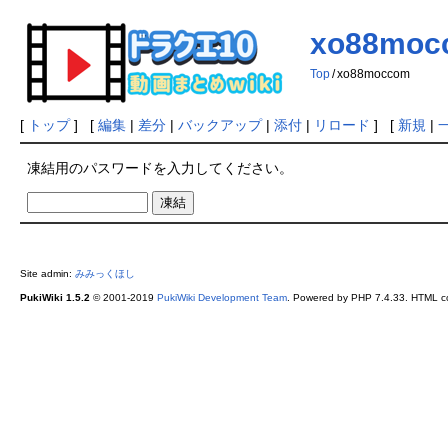
xo88moc
Top
/
xo88moccom
[
トップ
] [
編集
|
差分
|
バックアップ
|
添付
|
リロード
] [
新規
|
凍結用のパスワードを入力してください。
Site admin:
みみっくほし
PukiWiki 1.5.2
© 2001-2019
PukiWiki Development Team
. Powered by PHP 7.4.33. HTML co