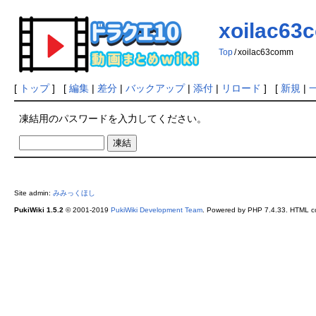
xoilac6
Top
/
xoilac63comm
[
トップ
] [
編集
|
差分
|
バックアップ
|
添付
|
リロード
] [
新規
|
凍結用のパスワードを入力してください。
Site admin:
みみっくほし
PukiWiki 1.5.2
© 2001-2019
PukiWiki Development Team
. Powered by PHP 7.4.33. HTML co