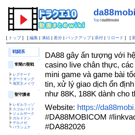
da88mobi
Top
/
da88mobii
[
トップ
] [
編集
|
凍結
|
差分
|
バックアップ
|
添付
|
リロード
] [
戦闘系
DA88 gây ấn tượng với hệ
↑
casino live chân thực, các
常闇の聖戦
mini game và game bài tốc
┣
レグナード
┣
ダークキング
tin, xử lý giao dịch ổn đ
┗
海冥主メイヴ
↑
như 88K, 188K dành cho t
聖守護者
┣
レギルラッゾ
Website:
https://da88mobi
┣
スコルパイド
┣
ジェルザーク
#DA88MOBICOM #linkva
┣
ガルドドン
┣
デルメゼ
#DA882026
┗
バラシュナ
↑