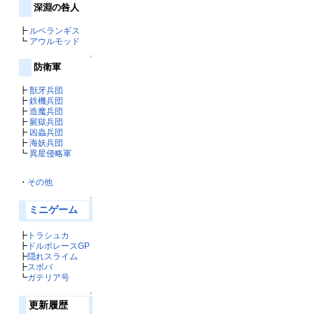
深淵の咎人
┣
ルベランギス
┗
アウルモッド
↑
防衛軍
┣
獣牙兵団
┣
鉄機兵団
┣
造魔兵団
┣
屍獄兵団
┣
凶蟲兵団
┣
海妖兵団
┗
異星侵略軍
・
その他
↑
ミニゲーム
┣
トラシュカ
┣
ドルボレースGP
┣
隠れスライム
┣
スボバ
┗
ガテリア号
↑
更新履歴