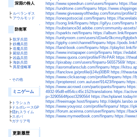
深淵の咎人
https://www.speedrun.com/users/finparru
https://b
https://undrtone.com/finparru
https://www.shippinge
https://www.giveawayoftheday.com/forums/profile/
┣
ルベランギス
┗
アウルモッド
https://onespotsocial.com/finparru
https://facerelat
https://song.link/finparru
https://gifyu.com/finparru
h
↑
https://substance3d.adobe.com/community-asset
防衛軍
https://sparktv.net/finparru
https://album.link/finparr
https://unityroom.com/users/d1iw4z0kcmsylfgtpbx
┣
獣牙兵団
https://giphy.com/channel/finparru
https://pods.link/
┣
鉄機兵団
https://land-book.com/finparru
https://playlist.link/f
┣
造魔兵団
https://www.instapaper.com/p/finparru
https://eda
┣
屍獄兵団
https://www.quora.com/profile/FIN-PAR
https://thea
┣
凶蟲兵団
https://pixabay.com/users/finparru-56557569/
https
┣
海妖兵団
┗
異星侵略軍
https://asromafansclub.com/finparru
https://kitsu.
https://fanclove.jp/profile/jlJ4vj00BR
https://theavtar
https://www.clickasnap.com/profile/finparru
https://
・
その他
https://propterest.com.au/user/91423/finparru
https
https://www.aicrowd.com/participants/finparru
https:
↑
ミニゲーム
4932-95d8-e854cc45c152/translations
https://activ
p=3290564#post3290564
https://techplanet.today/
https://freeimage.host/finparru
http://delphi.larsbo.o
┣
トラシュカ
https://www.youyooz.com/profile/finparru/
https://i
┣
ドルボレースGP
https://forum.aceinna.com/user/finparru
https://bac
┣
隠れスライム
https://www.mymeetbook.com/finparru
https://www.t
┣
スボバ
┗
ガテリア号
↑
更新履歴