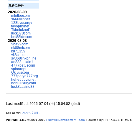
最新の20件
2026-08-09
mlottoocom
s666viinnet
123bvusorgv
tayoph9net
Tkbetuknet1
luck878com
bet88idncom
2026-08-08
9ba99com
nk88mtcom
k871359
vk8cncom
sv368linkonline
ae888estate1
4777betuscom
spinaropt
Oklvuscom
777perya777org
hehe555vipnet
nohuluxurycom
luck8casino88
(35d)
Last-modified: 2026-07-04 (土) 15:04:02
Site admin:
みみっくほし
PukiWiki 1.5.2
© 2001-2019
PukiWiki Development Team
. Powered by PHP 7.4.33. HTML co