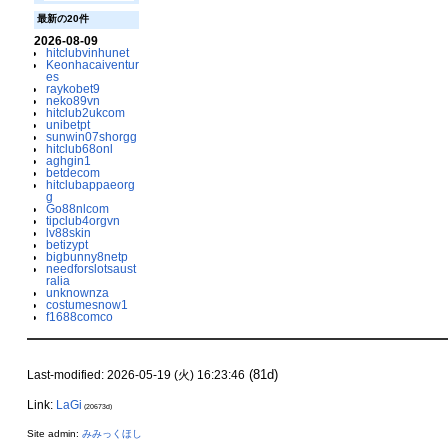
最新の20件
2026-08-09
hitclubvinhunet
Keonhacaiventur
es
raykobet9
neko89vn
hitclub2ukcom
unibetpt
sunwin07shorgg
hitclub68onl
aghgin1
betdecom
hitclubappaeorg
g
Go88nlcom
tipclub4orgvn
lv88skin
betizypt
bigbunny8netp
needforslotsaust
ralia
unknownza
costumesnow1
f1688comco
(81d)
Last-modified: 2026-05-19 (火) 16:23:46
Link:
LaGi
(20673d)
Site admin:
みみっくほし