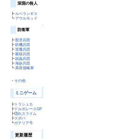
深淵の咎人
┣
ルベランギス
┗
アウルモッド
↑
防衛軍
┣
獣牙兵団
┣
鉄機兵団
┣
造魔兵団
┣
屍獄兵団
┣
凶蟲兵団
┣
海妖兵団
┗
異星侵略軍
・
その他
↑
ミニゲーム
┣
トラシュカ
┣
ドルボレースGP
┣
隠れスライム
┣
スボバ
┗
ガテリア号
↑
更新履歴