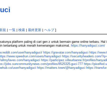
uci
新規
|
一覧
|
検索
|
最終更新
|
ヘルプ
]
-satunya platform paling di cari gen z untuk bermain game online terbaru. H
in tertantang untuk meraih kemenangan maksimal.
https://hanyadiguci.com/
w.reddit.com/user/hanyadiguci/
https://gravatar.com/hanyadiguci
https://www.
https://www.speedrun.com/users/hanyadiguci
https://securityheaders.com/
//allmyfaves.com/hanyadiguci
https://participez.villeurbanne.fr/profiles/hanyad
tps://jobs.suncommunitynews.com/profiles/8525325-guci-777
https://pixelfed
tinehub.co/user/hanyadiguci
https://matters.town/@hanyadiguci
https://transf