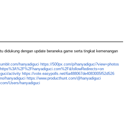
al itu didukung dengan update beraneka game serta tingkat kemenangan
tumblr.com/hanyadiguci
https://500px.com/p/hanyadiguci?view=photos
?q=https%3A%2F%2Fhanyadiguci.com%2F&followRedirects=on
iguci/activity
https://vote.easypolls.net/6a488067de4083005f52d526
.uno/hanyadiguci
https://www.producthunt.com/@hanyadiguci
ur.com/Users/hanyadiguci