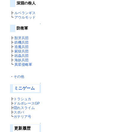
深淵の咎人
┣
ルベランギス
┗
アウルモッド
↑
防衛軍
┣
獣牙兵団
┣
鉄機兵団
┣
造魔兵団
┣
屍獄兵団
┣
凶蟲兵団
┣
海妖兵団
┗
異星侵略軍
・
その他
↑
ミニゲーム
┣
トラシュカ
┣
ドルボレースGP
┣
隠れスライム
┣
スボバ
┗
ガテリア号
↑
更新履歴