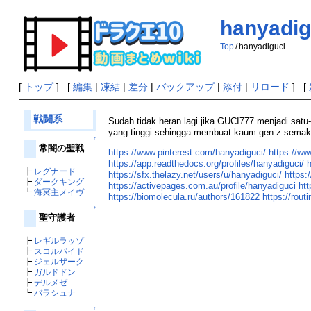
hanyadig
Top
/
hanyadiguci
[
トップ
] [
編集
|
凍結
|
差分
|
バックアップ
|
添付
|
リロード
] [
戦闘系
Sudah tidak heran lagi jika GUCI777 menjadi satu
yang tinggi sehingga membuat kaum gen z semak
↑
常闇の聖戦
https://www.pinterest.com/hanyadiguci/
https://ww
https://app.readthedocs.org/profiles/hanyadiguci/
┣
レグナード
https://sfx.thelazy.net/users/u/hanyadiguci/
https:
┣
ダークキング
https://activepages.com.au/profile/hanyadiguci
ht
┗
海冥主メイヴ
https://biomolecula.ru/authors/161822
https://rou
↑
聖守護者
┣
レギルラッゾ
┣
スコルパイド
┣
ジェルザーク
┣
ガルドドン
┣
デルメゼ
┗
バラシュナ
↑