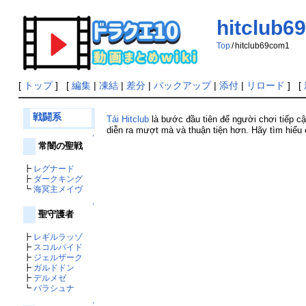
hitclub6
Top
/
hitclub69com1
[
トップ
] [
編集
|
凍結
|
差分
|
バックアップ
|
添付
|
リロード
] [
戦闘系
Tải Hitclub
là bước đầu tiên để người chơi tiếp cận
diễn ra mượt mà và thuận tiện hơn. Hãy tìm hiểu c
↑
常闇の聖戦
┣
レグナード
┣
ダークキング
┗
海冥主メイヴ
↑
聖守護者
┣
レギルラッゾ
┣
スコルパイド
┣
ジェルザーク
┣
ガルドドン
┣
デルメゼ
┗
バラシュナ
↑