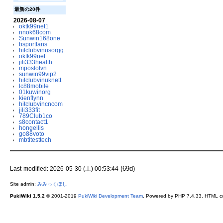
最新の20件
2026-08-07
oktk99net1
nnok68com
Sunwin168one
bsportfans
hitclubvinusorgg
oktk99net
jili333health
mposlotvn
sunwin99vip2
hitclubvinuknett
lc88mobile
01kuwinorg
kienflynn
hitclubvincncom
jili333fit
789Club1co
s8contact1
hongellis
go88voto
mbtitesttech
(69d)
Last-modified: 2026-05-30 (土) 00:53:44
Site admin:
みみっくほし
PukiWiki 1.5.2
© 2001-2019
PukiWiki Development Team
. Powered by PHP 7.4.33. HTML co