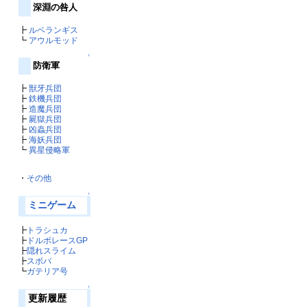
深淵の咎人
┣
ルベランギス
┗
アウルモッド
↑
防衛軍
┣
獣牙兵団
┣
鉄機兵団
┣
造魔兵団
┣
屍獄兵団
┣
凶蟲兵団
┣
海妖兵団
┗
異星侵略軍
・
その他
↑
ミニゲーム
┣
トラシュカ
┣
ドルボレースGP
┣
隠れスライム
┣
スボバ
┗
ガテリア号
↑
更新履歴