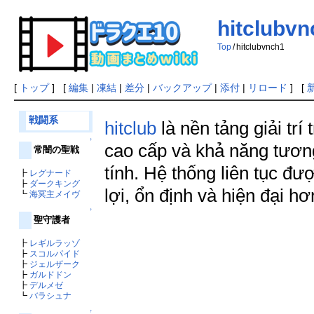
hitclubvn
Top
/
hitclubvnch1
[
トップ
] [
編集
|
凍結
|
差分
|
バックアップ
|
添付
|
リロード
] [
戦闘系
hitclub
là nền tảng giải trí
↑
cao cấp và khả năng tương 
常闇の聖戦
tính. Hệ thống liên tục đ
┣
レグナード
┣
ダークキング
lợi, ổn định và hiện đại h
┗
海冥主メイヴ
↑
聖守護者
┣
レギルラッゾ
┣
スコルパイド
┣
ジェルザーク
┣
ガルドドン
┣
デルメゼ
┗
バラシュナ
↑