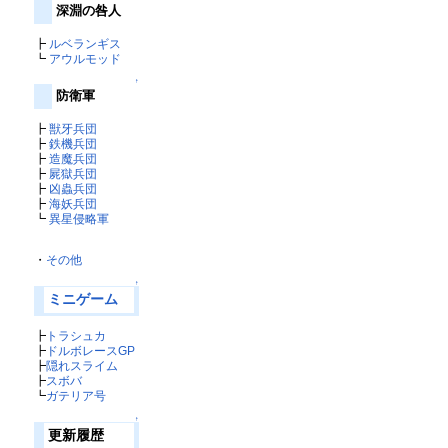
深淵の咎人
┣
ルベランギス
┗
アウルモッド
↑
防衛軍
┣
獣牙兵団
┣
鉄機兵団
┣
造魔兵団
┣
屍獄兵団
┣
凶蟲兵団
┣
海妖兵団
┗
異星侵略軍
・
その他
↑
ミニゲーム
┣
トラシュカ
┣
ドルボレースGP
┣
隠れスライム
┣
スボバ
┗
ガテリア号
↑
更新履歴