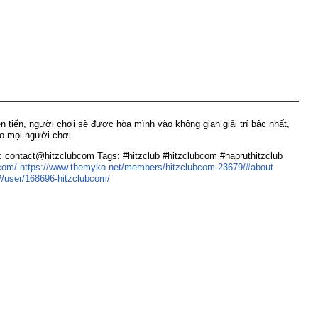
ên tiến, người chơi sẽ được hòa mình vào không gian giải trí bậc nhất,
ho mọi người chơi.
 contact@hitzclubcom Tags: #hitzclub #hitzclubcom #napruthitzclub
bcom/
https://www.themyko.net/members/hitzclubcom.23679/#about
?/user/168696-hitzclubcom/