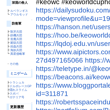
#keowc #keoworldcuph
深淵の咎人
https://dailysudoku.com
┣
ルベランギス
┗
アウルモッド
mode=viewprofile&u=1
↑
防衛軍
https://hanson.net/user
┣
獣牙兵団
https://hoo.be/keoworld
┣
鉄機兵団
┣
造魔兵団
https://lqdoj.edu.vn/us
┣
屍獄兵団
┣
凶蟲兵団
https://www.aipictors.
┣
海妖兵団
┗
異星侵略軍
27d497165066
https:/
・
その他
https://teletype.in/@ke
↑
ミニゲーム
https://beacons.ai/keow
┣
トラシュカ
https://www.bloggportal
┣
ドルボレースGP
┣
隠れスライム
id=311871
┣
スボバ
┗
ガテリア号
https://robertsspaceind
↑
更新履歴