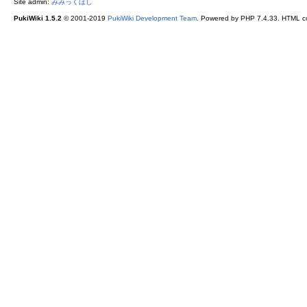
Site admin:
みみっくほし
PukiWiki 1.5.2
© 2001-2019
PukiWiki Development Team
. Powered by PHP 7.4.33. HTML co