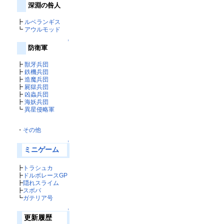
深淵の咎人
┣
ルベランギス
┗
アウルモッド
↑
防衛軍
┣
獣牙兵団
┣
鉄機兵団
┣
造魔兵団
┣
屍獄兵団
┣
凶蟲兵団
┣
海妖兵団
┗
異星侵略軍
・
その他
↑
ミニゲーム
┣
トラシュカ
┣
ドルボレースGP
┣
隠れスライム
┣
スボバ
┗
ガテリア号
↑
更新履歴