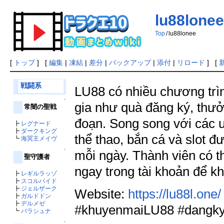
lu88lonee
Top
/
lu88lonee
[
トップ
] [
編集
|
凍結
|
差分
|
バックアップ
|
添付
|
リロード
] [
戦闘系
LU88 có nhiều chương trì
↑
gia như quà đăng ký, thưở
常闇の聖戦
đoạn. Song song với các ưu
┣
レグナード
┣
ダークキング
thể thao, bắn cá và slot đư
┗
海冥主メイヴ
↑
mỗi ngày. Thành viên có t
聖守護者
ngay trong tài khoản để k
┣
レギルラッゾ
┣
スコルパイド
┣
ジェルザーク
Website:
https://lu88l.one/
┣
ガルドドン
┣
デルメゼ
#khuyenmaiLU88 #dangk
┗
バラシュナ
↑