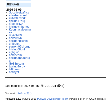
最新の20件
2026-08-09
Socolivetvafrica
alfakherstorefr
kubet88work
tipclub17org
8888xxxyz
hitclubvinhunet
Keonhacaiventur
es
raykobet9
neko89vn
hitclub2ukcom
unibetpt
sunwin07shorgg
hitclub68onl
aghgin1
betdecom
hitclubappaeorg
g
Go88nlcom
tipclub4orgvn
lv88skin
betizypt
(54d)
Last-modified: 2026-06-15 (月) 20:10:31
Site admin:
みみっくほし
PukiWiki 1.5.2
© 2001-2019
PukiWiki Development Team
. Powered by PHP 7.4.33. HTML co