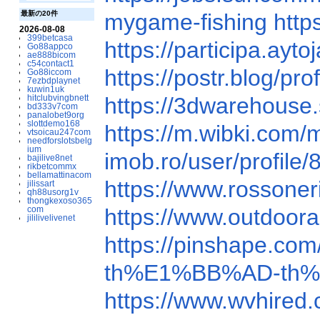
mygame-fishing
http
最新の20件
2026-08-08
399betcasa
https://participa.ayt
Go88appco
ae888bicom
c54contact1
https://postr.blog/p
Go88iccom
7ezbdplaynet
kuwin1uk
hitclubvingbnett
https://3dwarehous
bd333v7com
panalobet9org
slottdemo168
https://m.wibki.com
vtsoicau247com
needforslotsbelg
ium
imob.ro/user/profile
bajilive8net
rikbetcommx
bellamattinacom
https://www.rossone
jilissart
qh88usorg1v
thongkexoso365
com
https://www.outdoor
jililivelivenet
https://pinshape.c
th%E1%BB%AD-th
https://www.wvhired