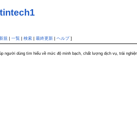
tintech1
新規
|
一覧
|
検索
|
最終更新
|
ヘルプ
]
p người dùng tìm hiểu về mức độ minh bạch, chất lượng dịch vụ, trải nghiệ