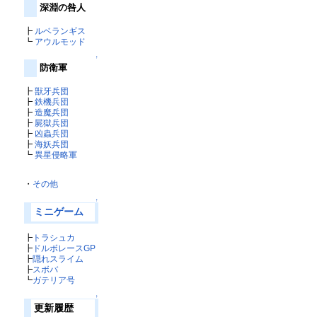
深淵の咎人
┣
ルベランギス
┗
アウルモッド
↑
防衛軍
┣
獣牙兵団
┣
鉄機兵団
┣
造魔兵団
┣
屍獄兵団
┣
凶蟲兵団
┣
海妖兵団
┗
異星侵略軍
・
その他
↑
ミニゲーム
┣
トラシュカ
┣
ドルボレースGP
┣
隠れスライム
┣
スボバ
┗
ガテリア号
↑
更新履歴