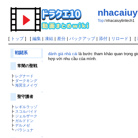
nhacaiuy
Top
/
nhacaiuytintech1
[
トップ
] [
編集
|
凍結
|
差分
|
バックアップ
|
添付
|
リロード
] [
戦闘系
đánh giá nhà cái
là bước tham khảo quan trọng giú
hợp với nhu cầu của mình.
↑
常闇の聖戦
┣
レグナード
┣
ダークキング
┗
海冥主メイヴ
↑
聖守護者
┣
レギルラッゾ
┣
スコルパイド
┣
ジェルザーク
┣
ガルドドン
┣
デルメゼ
┗
バラシュナ
↑