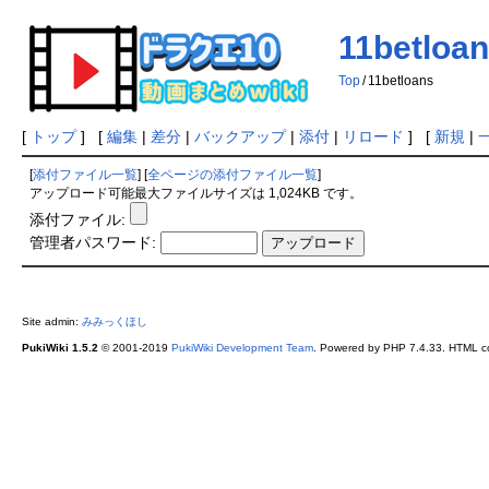
11betloa
Top
/
11betloans
[
トップ
] [
編集
|
差分
|
バックアップ
|
添付
|
リロード
] [
新規
|
[
添付ファイル一覧
] [
全ページの添付ファイル一覧
]
アップロード可能最大ファイルサイズは 1,024KB です。
添付ファイル:
管理者パスワード:
Site admin:
みみっくほし
PukiWiki 1.5.2
© 2001-2019
PukiWiki Development Team
. Powered by PHP 7.4.33. HTML co