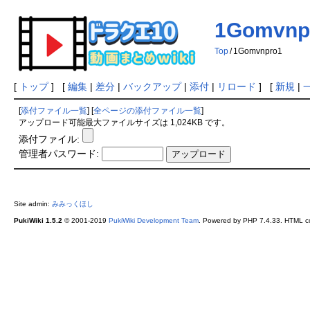
1Gomvnp
Top
/
1Gomvnpro1
[
トップ
] [
編集
|
差分
|
バックアップ
|
添付
|
リロード
] [
新規
|
[
添付ファイル一覧
] [
全ページの添付ファイル一覧
]
アップロード可能最大ファイルサイズは 1,024KB です。
添付ファイル:
管理者パスワード:
Site admin:
みみっくほし
PukiWiki 1.5.2
© 2001-2019
PukiWiki Development Team
. Powered by PHP 7.4.33. HTML co