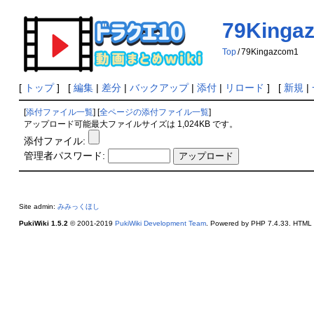
79Kinga
Top
/
79Kingazcom1
[
トップ
] [
編集
|
差分
|
バックアップ
|
添付
|
リロード
] [
新規
|
[
添付ファイル一覧
] [
全ページの添付ファイル一覧
]
アップロード可能最大ファイルサイズは 1,024KB です。
添付ファイル:
管理者パスワード:
Site admin:
みみっくほし
PukiWiki 1.5.2
© 2001-2019
PukiWiki Development Team
. Powered by PHP 7.4.33. HTML c