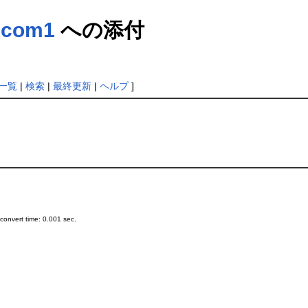
zcom1
への添付
一覧
|
検索
|
最終更新
|
ヘルプ
]
onvert time: 0.001 sec.