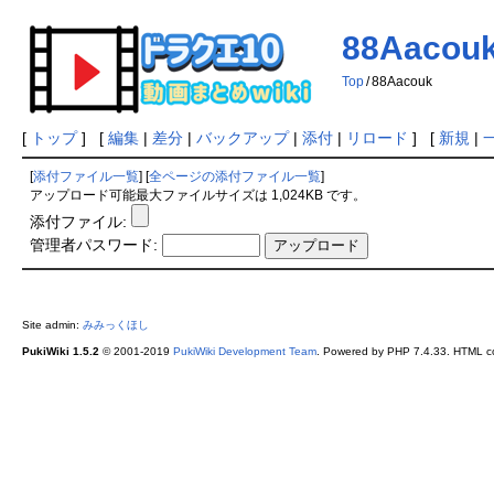
88Aacou
Top
/
88Aacouk
[
トップ
] [
編集
|
差分
|
バックアップ
|
添付
|
リロード
] [
新規
|
[
添付ファイル一覧
] [
全ページの添付ファイル一覧
]
アップロード可能最大ファイルサイズは 1,024KB です。
添付ファイル:
管理者パスワード:
Site admin:
みみっくほし
PukiWiki 1.5.2
© 2001-2019
PukiWiki Development Team
. Powered by PHP 7.4.33. HTML co