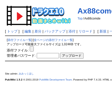
Ax88com
Top
/
Ax88comde
[
トップ
] [
編集
|
差分
|
バックアップ
|
添付
|
リロード
] [
新規
|
[
添付ファイル一覧
] [
全ページの添付ファイル一覧
]
アップロード可能最大ファイルサイズは 1,024KB です。
添付ファイル:
管理者パスワード:
Site admin:
みみっくほし
PukiWiki 1.5.2
© 2001-2019
PukiWiki Development Team
. Powered by PHP 7.4.33. HTML co