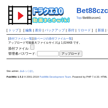
Bet88cz
Top
/
Bet88czcom1
[
トップ
] [
編集
|
差分
|
バックアップ
|
添付
|
リロード
] [
新規
|
[
添付ファイル一覧
] [
全ページの添付ファイル一覧
]
アップロード可能最大ファイルサイズは 1,024KB です。
添付ファイル:
管理者パスワード:
Site admin:
みみっくほし
PukiWiki 1.5.2
© 2001-2019
PukiWiki Development Team
. Powered by PHP 7.4.33. HTML c