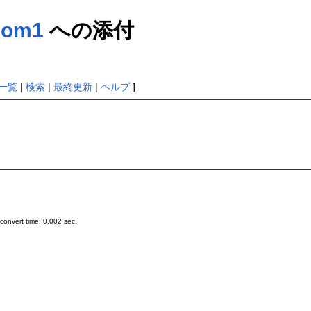
com1
への添付
一覧
|
検索
|
最終更新
|
ヘルプ
]
onvert time: 0.002 sec.