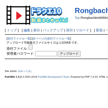
Rongbac
Top
/
Rongbachkim6666
[
トップ
] [
編集
|
差分
|
バックアップ
|
添付
|
リロード
] [
新規
|
[
添付ファイル一覧
] [
全ページの添付ファイル一覧
]
アップロード可能最大ファイルサイズは 1,024KB です。
添付ファイル:
管理者パスワード:
Site admin:
みみっくほし
PukiWiki 1.5.2
© 2001-2019
PukiWiki Development Team
. Powered by PHP 7.4.33. HTML co