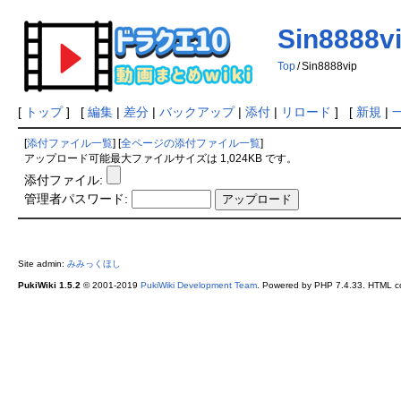
Sin8888v
Top
/
Sin8888vip
[
トップ
] [
編集
|
差分
|
バックアップ
|
添付
|
リロード
] [
新規
|
[
添付ファイル一覧
] [
全ページの添付ファイル一覧
]
アップロード可能最大ファイルサイズは 1,024KB です。
添付ファイル:
管理者パスワード:
Site admin:
みみっくほし
PukiWiki 1.5.2
© 2001-2019
PukiWiki Development Team
. Powered by PHP 7.4.33. HTML co