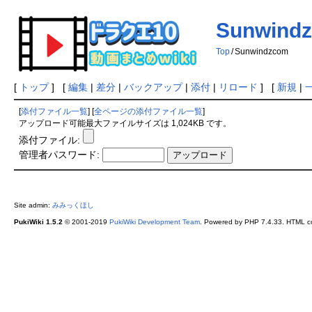
Sunwind
Top
/
Sunwindzcom
[
トップ
] [
編集
|
差分
|
バックアップ
|
添付
|
リロード
] [
新規
|
[
添付ファイル一覧
] [
全ページの添付ファイル一覧
]
アップロード可能最大ファイルサイズは 1,024KB です。
添付ファイル:
管理者パスワード:
Site admin:
みみっくほし
PukiWiki 1.5.2
© 2001-2019
PukiWiki Development Team
. Powered by PHP 7.4.33. HTML co