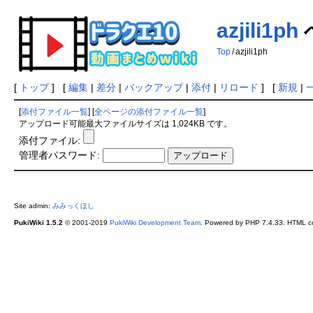
azjili1ph
Top
/
azjili1ph
[
トップ
] [
編集
|
差分
|
バックアップ
|
添付
|
リロード
] [
新規
|
[
添付ファイル一覧
] [
全ページの添付ファイル一覧
]
アップロード可能最大ファイルサイズは 1,024KB です。
添付ファイル:
管理者パスワード:
Site admin:
みみっくほし
PukiWiki 1.5.2
© 2001-2019
PukiWiki Development Team
. Powered by PHP 7.4.33. HTML co