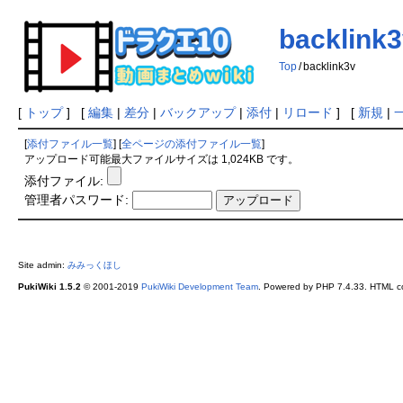
backlink
Top
/
backlink3v
[
トップ
] [
編集
|
差分
|
バックアップ
|
添付
|
リロード
] [
新規
|
[
添付ファイル一覧
] [
全ページの添付ファイル一覧
]
アップロード可能最大ファイルサイズは 1,024KB です。
添付ファイル:
管理者パスワード:
Site admin:
みみっくほし
PukiWiki 1.5.2
© 2001-2019
PukiWiki Development Team
. Powered by PHP 7.4.33. HTML co