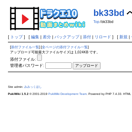
bk33bd
Top
/
bk33bd
[
トップ
] [
編集
|
差分
|
バックアップ
|
添付
|
リロード
] [
新規
|
[
添付ファイル一覧
] [
全ページの添付ファイル一覧
]
アップロード可能最大ファイルサイズは 1,024KB です。
添付ファイル:
管理者パスワード:
Site admin:
みみっくほし
PukiWiki 1.5.2
© 2001-2019
PukiWiki Development Team
. Powered by PHP 7.4.33. HTML c