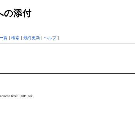
への添付
一覧
|
検索
|
最終更新
|
ヘルプ
]
onvert time: 0.001 sec.