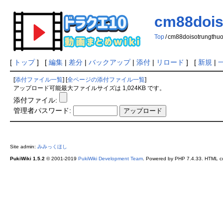
cm88dois
Top
/
cm88doisotrungthu
[
トップ
] [
編集
|
差分
|
バックアップ
|
添付
|
リロード
] [
新規
|
[
添付ファイル一覧
] [
全ページの添付ファイル一覧
]
アップロード可能最大ファイルサイズは 1,024KB です。
添付ファイル:
管理者パスワード:
Site admin:
みみっくほし
PukiWiki 1.5.2
© 2001-2019
PukiWiki Development Team
. Powered by PHP 7.4.33. HTML co