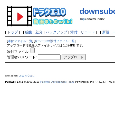
downsub
Top
/
downsubdev
[
トップ
] [
編集
|
差分
|
バックアップ
|
添付
|
リロード
] [
新規
|
[
添付ファイル一覧
] [
全ページの添付ファイル一覧
]
アップロード可能最大ファイルサイズは 1,024KB です。
添付ファイル:
管理者パスワード:
Site admin:
みみっくほし
PukiWiki 1.5.2
© 2001-2019
PukiWiki Development Team
. Powered by PHP 7.4.33. HTML co