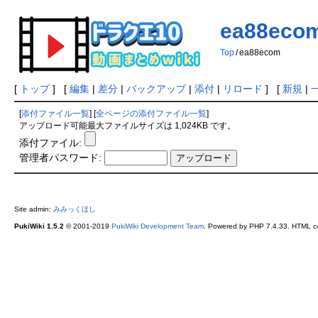
ea88eco
Top
/
ea88ecom
[
トップ
] [
編集
|
差分
|
バックアップ
|
添付
|
リロード
] [
新規
|
[
添付ファイル一覧
] [
全ページの添付ファイル一覧
]
アップロード可能最大ファイルサイズは 1,024KB です。
添付ファイル:
管理者パスワード:
Site admin:
みみっくほし
PukiWiki 1.5.2
© 2001-2019
PukiWiki Development Team
. Powered by PHP 7.4.33. HTML co