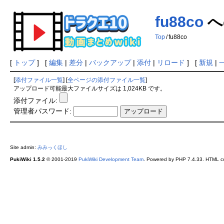
fu88co
へ
Top
/
fu88co
[
トップ
] [
編集
|
差分
|
バックアップ
|
添付
|
リロード
] [
新規
|
[
添付ファイル一覧
] [
全ページの添付ファイル一覧
]
アップロード可能最大ファイルサイズは 1,024KB です。
添付ファイル:
管理者パスワード:
Site admin:
みみっくほし
PukiWiki 1.5.2
© 2001-2019
PukiWiki Development Team
. Powered by PHP 7.4.33. HTML co