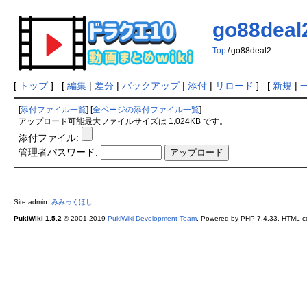
go88deal
Top
/
go88deal2
[
トップ
] [
編集
|
差分
|
バックアップ
|
添付
|
リロード
] [
新規
|
[
添付ファイル一覧
] [
全ページの添付ファイル一覧
]
アップロード可能最大ファイルサイズは 1,024KB です。
添付ファイル:
管理者パスワード:
Site admin:
みみっくほし
PukiWiki 1.5.2
© 2001-2019
PukiWiki Development Team
. Powered by PHP 7.4.33. HTML co